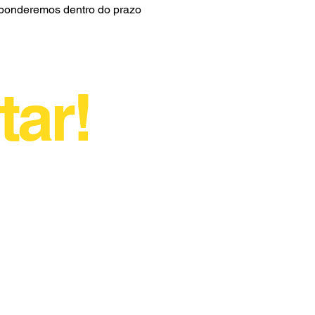
sponderemos dentro do prazo
tar!
(34) 9 9977-1873